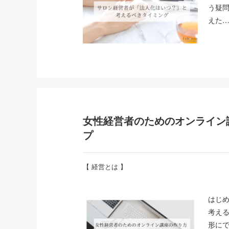
う疑
えた
女性経営者のためのオンライン
プ
【
経営とは
】
はじ
考え
形に