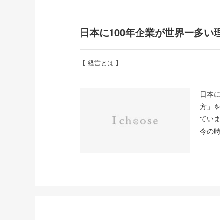
日本に100年企業が世界一多い
【
経営とは
】
日本に
方」
てい
今の