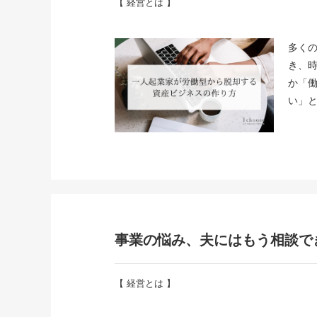
【
経営とは
】
多く
き、
か「
い」
事業の悩み、夫にはもう相談で
【
経営とは
】