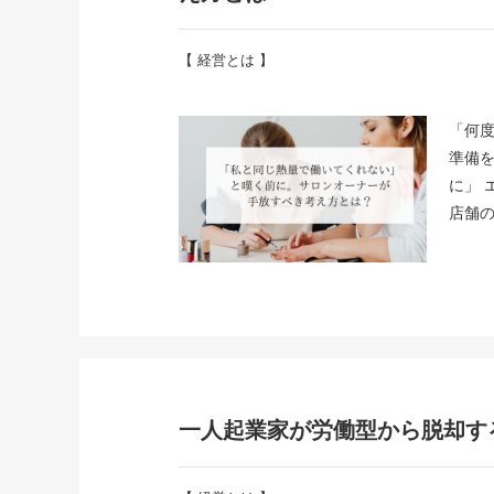
【
経営とは
】
「何
準備
に」
店舗
一人起業家が労働型から脱却す