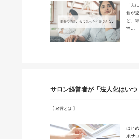
「夫
覚が
ど、
性…
サロン経営者が「法人化はいつ
【
経営とは
】
はじ
系サ